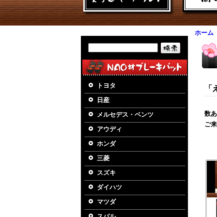
ホーム
トヨタ
「
日産
数あ
メルセデス・ベンツ
ご来
アウディ
ホンダ
三菱
スズキ
ダイハツ
マツダ
スバル