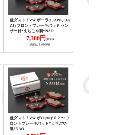
低ダスト！VW ボーラ(1JAPK,1JA
ZJ) フロントブレーキパッド セン
サー付*えちごや製*NAO
7,300円
(税別)
(税込
:
8,030円)
低ダスト！VW ポロ(9N)’０２〜 フ
ロントブレーキパッド*えちごや
製*NAO