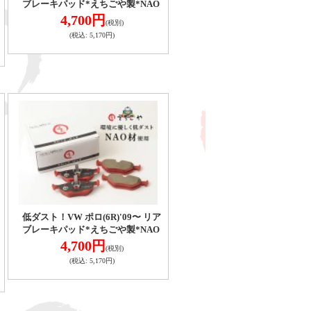
ブレーキパッド*えちごや製*NAO
4,700円
(税別)
(税込
:
5,170円)
低ダスト！VW ポロ(6R)'09〜 リア
ブレーキパッド*えちごや製*NAO
4,700円
(税別)
(税込
:
5,170円)