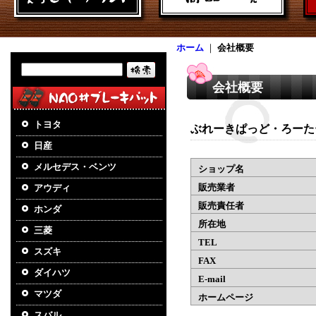
ホーム
｜
会社概要
会社概要
トヨタ
ぶれーきぱっど・ろーた
日産
メルセデス・ベンツ
ショップ名
販売業者
アウディ
販売責任者
ホンダ
所在地
三菱
TEL
スズキ
FAX
ダイハツ
E-mail
マツダ
ホームページ
スバル