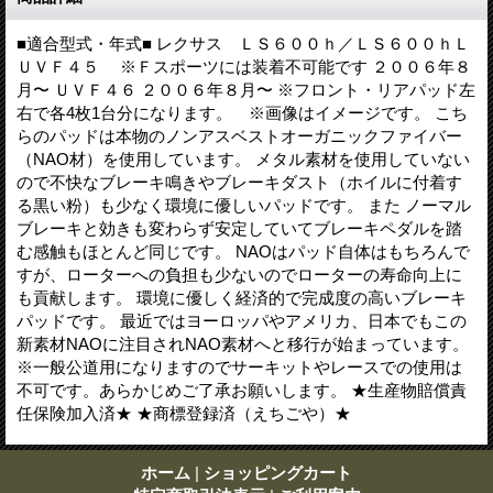
■適合型式・年式■ レクサス ＬＳ６００ｈ／ＬＳ６００ｈＬ
ＵＶＦ４５ ※Ｆスポーツには装着不可能です ２００６年８
月〜 ＵＶＦ４６ ２００６年８月〜 ※フロント・リアパッド左
右で各4枚1台分になります。 ※画像はイメージです。 こち
らのパッドは本物のノンアスベストオーガニックファイバー
（NAO材）を使用しています。 メタル素材を使用していない
ので不快なブレーキ鳴きやブレーキダスト（ホイルに付着す
る黒い粉）も少なく環境に優しいパッドです。 また ノーマル
ブレーキと効きも変わらず安定していてブレーキペダルを踏
む感触もほとんど同じです。 NAOはパッド自体はもちろんで
すが、ローターへの負担も少ないのでローターの寿命向上に
も貢献します。 環境に優しく経済的で完成度の高いブレーキ
パッドです。 最近ではヨーロッパやアメリカ、日本でもこの
新素材NAOに注目されNAO素材へと移行が始まっています。
※一般公道用になりますのでサーキットやレースでの使用は
不可です。あらかじめご了承お願いします。 ★生産物賠償責
任保険加入済★ ★商標登録済（えちごや）★
ホーム
|
ショッピングカート