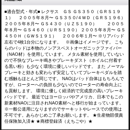
■適合型式・年式■ レクサス ＧＳ ＧＳ３５０（ＧＲＳ１９
１） ２００５年８月〜 ＧＳ３５０/４ＷＤ（ＧＲＳ１９６）
２００５年８月〜 ＧＳ４３０（ＵＺＳ１９０） ２００５
年８月〜 ＧＳ４６０（ＵＲＳ１９０） ２００５年８月〜 ＧＳ
４５０Ｈ（ＧＷＳ１９１） ２００６年１月〜 ※リアパッド
左右で4枚1台分になります。 ※画像はイメージです。 こち
らのパッドは本物のノンアスベストオーガニックファイバー
（NAO材）を使用しています。 メタル素材を使用していない
ので不快なブレーキ鳴きやブレーキダスト（ホイルに付着す
る黒い粉）も少なく環境に優しいパッドです。 また ノーマル
ブレーキと効きも変わらず安定していてブレーキペダルを踏
む感触もほとんど同じです。 NAOはパッド自体はもちろんで
すが、ローターへの負担も少ないのでローターの寿命向上に
も貢献します。 環境に優しく経済的で完成度の高いブレーキ
パッドです。 最近ではヨーロッパやアメリカ、日本でもこの
新素材NAOに注目されNAO素材へと移行が始まっています。
※一般公道用になりますのでサーキットやレースでの使用は
不可です。あらかじめご了承お願いします。 ★生産物賠償責
任保険加入済★ ★商標登録済（えちごや）★