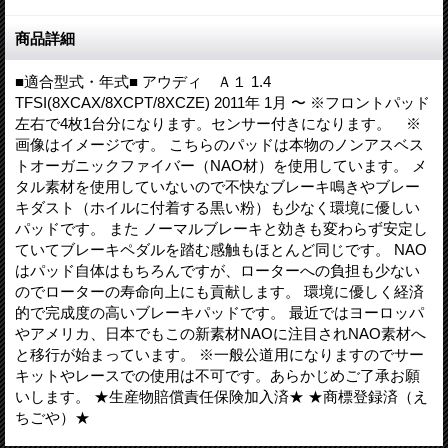
商品詳細
■適合型式・年式■ アウディ Ａ１ 1.4
TFSI(8XCAX/8XCPT/8XCZE) 2011年 1月 〜 ※フロントパッド
左右で4枚1台分になります。センサー付きになります。 ※
画像はイメージです。 こちらのパッドは本物のノンアスベス
トオーガニックファイバー（NAO材）を使用しています。 メ
タル素材を使用していないので不快なブレーキ鳴きやブレー
キダスト（ホイルに付着する黒い粉）も少なく環境に優しい
パッドです。 また ノーマルブレーキと効きも変わらず安定し
ていてブレーキペダルを踏む感触もほとんど同じです。 NAO
はパッド自体はもちろんですが、ローターへの負担も少ない
のでローターの寿命向上にも貢献します。 環境に優しく経済
的で完成度の高いブレーキパッドです。 最近ではヨーロッパ
やアメリカ、日本でもこの新素材NAOに注目されNAO素材へ
と移行が始まっています。 ※一般公道用になりますのでサー
キットやレースでの使用は不可です。あらかじめご了承お願
いします。 ★生産物賠償責任保険加入済★ ★商標登録済（え
ちごや）★