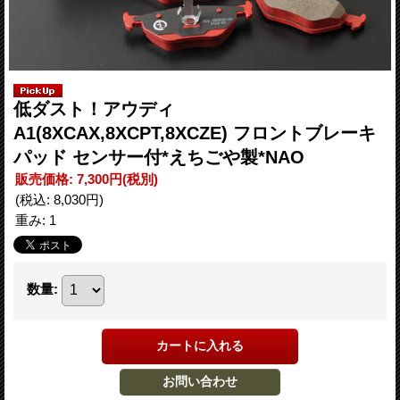
低ダスト！アウディ
A1(8XCAX,8XCPT,8XCZE) フロントブレーキ
パッド センサー付*えちごや製*NAO
販売価格
:
7,300円
(税別)
(税込
:
8,030円
)
重み
:
1
数量
: