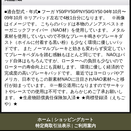
■適合型式・年式■ フーガ Y50/PY50/PNY50/GY50 04年10月〜
09年10月 ※リアパッド左右で4枚1台分になります。 ※画像
はイメージです。 こちらのパッドは本物のノンアスベストオ
ーガニックファイバー（NAO材）を使用しています。 メタル
素材を使用していないので不快なブレーキ鳴きやブレーキダ
スト（ホイルに付着する黒い粉）も少なく環境に優しいパッ
ドです。 また ノーマルブレーキと効きも変わらず安定してい
てブレーキペダルを踏む感触もほとんど同じです。 NAOはパ
ッド自体はもちろんですが、ローターへの負担も少ないので
ローターの寿命向上にも貢献します。 環境に優しく経済的で
完成度の高いブレーキパッドです。 最近ではヨーロッパやア
メリカ、日本でもこの新素材NAOに注目されNAO素材へと移
行が始まっています。 ※一般公道用になりますのでサーキッ
トやレースでの使用は不可です。あらかじめご了承お願いし
ます。 ★生産物賠償責任保険加入済★ ★商標登録済（えちご
や）★
ホーム
|
ショッピングカート
特定商取引法表示
|
ご利用案内