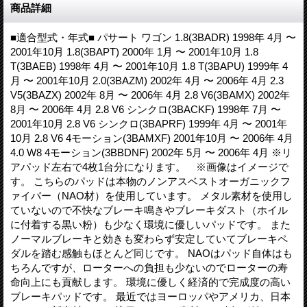
商品詳細
■適合型式・年式■ パサート ワゴン 1.8(3BADR) 1998年 4月 〜
2001年10月 1.8(3BAPT) 2000年 1月 〜 2001年10月 1.8
T(3BAEB) 1998年 4月 〜 2001年10月 1.8 T(3BAPU) 1999年 4
月 〜 2001年10月 2.0(3BAZM) 2002年 4月 〜 2006年 4月 2.3
V5(3BAZX) 2002年 8月 〜 2006年 4月 2.8 V6(3BAMX) 2002年
8月 〜 2006年 4月 2.8 V6 シンクロ(3BACKF) 1998年 7月 〜
2001年10月 2.8 V6 シンクロ(3BAPRF) 1999年 4月 〜 2001年
10月 2.8 V6 4モーション(3BAMXF) 2001年10月 〜 2006年 4月
4.0 W8 4モーション(3BBDNF) 2002年 5月 〜 2006年 4月 ※リ
アパッド左右で4枚1台分になります。 ※画像はイメージで
す。 こちらのパッドは本物のノンアスベストオーガニックフ
ァイバー（NAO材）を使用しています。 メタル素材を使用し
ていないので不快なブレーキ鳴きやブレーキダスト（ホイル
に付着する黒い粉）も少なく環境に優しいパッドです。 また
ノーマルブレーキと効きも変わらず安定していてブレーキペ
ダルを踏む感触もほとんど同じです。 NAOはパッド自体はも
ちろんですが、ローターへの負担も少ないのでローターの寿
命向上にも貢献します。 環境に優しく経済的で完成度の高い
ブレーキパッドです。 最近ではヨーロッパやアメリカ、日本