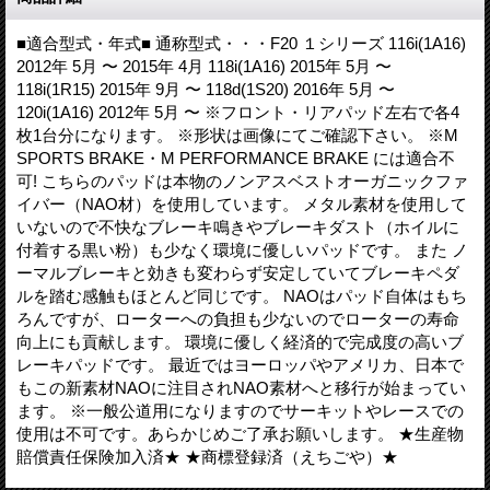
■適合型式・年式■ 通称型式・・・F20 １シリーズ 116i(1A16)
2012年 5月 〜 2015年 4月 118i(1A16) 2015年 5月 〜
118i(1R15) 2015年 9月 〜 118d(1S20) 2016年 5月 〜
120i(1A16) 2012年 5月 〜 ※フロント・リアパッド左右で各4
枚1台分になります。 ※形状は画像にてご確認下さい。 ※M
SPORTS BRAKE・M PERFORMANCE BRAKE には適合不
可! こちらのパッドは本物のノンアスベストオーガニックファ
イバー（NAO材）を使用しています。 メタル素材を使用して
いないので不快なブレーキ鳴きやブレーキダスト（ホイルに
付着する黒い粉）も少なく環境に優しいパッドです。 また ノ
ーマルブレーキと効きも変わらず安定していてブレーキペダ
ルを踏む感触もほとんど同じです。 NAOはパッド自体はもち
ろんですが、ローターへの負担も少ないのでローターの寿命
向上にも貢献します。 環境に優しく経済的で完成度の高いブ
レーキパッドです。 最近ではヨーロッパやアメリカ、日本で
もこの新素材NAOに注目されNAO素材へと移行が始まってい
ます。 ※一般公道用になりますのでサーキットやレースでの
使用は不可です。あらかじめご了承お願いします。 ★生産物
賠償責任保険加入済★ ★商標登録済（えちごや）★