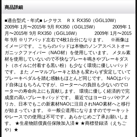
商品詳細
■適合型式・年式■ レクサス ＲＸ RX350（GGL10W）
2009年 1月〜2015年 9月 RX350（GGL15W） 2009年 1
月〜2015年 9月 RX350（GGL16W） 2009年 1月〜2015
年 9月 ※リアパッド左右で4枚1台分になります。 ※画像は
イメージです。 こちらのパッドは本物のノンアスベストオー
ガニックファイバー（NAO材）を使用しています。 メタル素
材を使用していないので不快なブレーキ鳴きやブレーキダス
ト（ホイルに付着する黒い粉）も少なく環境に優しいパッド
です。 また ノーマルブレーキと効きも変わらず安定していて
ブレーキペダルを踏む感触もほとんど同じです。 NAOはパッ
ド自体はもちろんですが、ローターへの負担も少ないのでロ
ーターの寿命向上にも貢献します。 環境に優しく経済的で完
成度の高いブレーキパッドです。 最近ではヨーロッパやアメ
リカ、日本でもこの新素材NAOに注目されNAO素材へと移行
が始まっています。 ※一般公道用になりますのでサーキット
やレースでの使用は不可です。あらかじめご了承お願いしま
す。 ★生産物賠償責任保険加入済★ ★商標登録済（えちご
や）★