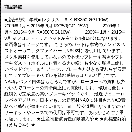
商品詳細
■適合型式・年式■ レクサス ＲＸ RX350(GGL10W)
2009年 1月〜2015年 9月 RX350(GGL15W) 2009年 1
月〜2015年 9月 RX350(GGL16W) 2009年 1月〜2015年
9月 ※フロント・リアパッド左右で各4枚1台分になります。
※画像はイメージです。 こちらのパッドは本物のノンアスベ
ストオーガニックファイバー（NAO材）を使用しています。
メタル素材を使用していないので不快なブレーキ鳴きやブレ
ーキダスト（ホイルに付着する黒い粉）も少なく環境に優し
いパッドです。 また ノーマルブレーキと効きも変わらず安定
していてブレーキペダルを踏む感触もほとんど同じです。
NAOはパッド自体はもちろんですが、ローターへの負担も少
ないのでローターの寿命向上にも貢献します。 環境に優しく
経済的で完成度の高いブレーキパッドです。 最近ではヨーロ
ッパやアメリカ、日本でもこの新素材NAOに注目されNAO素
材へと移行が始まっています。 ※一般公道用になりますので
サーキットやレースでの使用は不可です。あらかじめご了承
お願いします。 ★生産物賠償責任保険加入済★ ★商標登録済
（えちごや）★