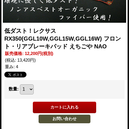
低ダスト！レクサス
RX350(GGL10W,GGL15W,GGL16W) フロン
ト・リアブレーキパッド えちごや NAO
販売価格
:
12,200円
(税別)
(税込
:
13,420円
)
重み
:
4
数量
: