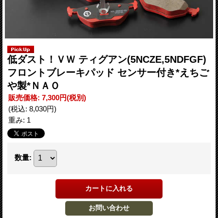
低ダスト！ＶＷ ティグアン(5NCZE,5NDFGF)
フロントブレーキパッド センサー付き*えちご
や製*ＮＡＯ
販売価格
:
7,300円
(税別)
(税込
:
8,030円
)
重み
:
1
数量
: