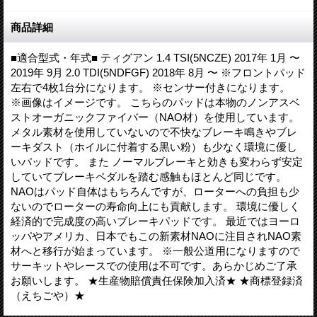
商品詳細
■適合型式・年式■ ティグアン 1.4 TSI(5NCZE) 2017年 1月 〜
2019年 9月 2.0 TDI(5NDFGF) 2018年 8月 〜 ※フロントパッド
左右で4枚1台分になります。 ※センサー付きになります。
※画像はイメージです。 こちらのパッドは本物のノンアスベ
ストオーガニックファイバー（NAO材）を使用しています。
メタル素材を使用していないので不快なブレーキ鳴きやブレ
ーキダスト（ホイルに付着する黒い粉）も少なく環境に優し
いパッドです。 また ノーマルブレーキと効きも変わらず安定
していてブレーキペダルを踏む感触もほとんど同じです。
NAOはパッド自体はもちろんですが、ローターへの負担も少
ないのでローターの寿命向上にも貢献します。 環境に優しく
経済的で完成度の高いブレーキパッドです。 最近ではヨーロ
ッパやアメリカ、日本でもこの新素材NAOに注目されNAO素
材へと移行が始まっています。 ※一般公道用になりますので
サーキットやレースでの使用は不可です。あらかじめご了承
お願いします。 ★生産物賠償責任保険加入済★ ★商標登録済
（えちごや）★