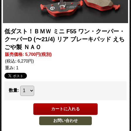
低ダスト！ＢＭＷ ミニ F55 ワン・クーパー・
クーパーD (〜21/4) リア ブレーキパッド えち
ごや製 ＮＡＯ
販売価格
:
5,700円
(税別)
(税込
:
6,270円
)
重み
:
1
数量
: