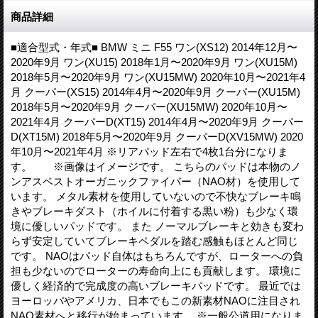
商品詳細
■適合型式・年式■ BMW ミニ F55 ワン(XS12) 2014年12月〜
2020年9月 ワン(XU15) 2018年1月〜2020年9月 ワン(XU15M)
2018年5月〜2020年9月 ワン(XU15MW) 2020年10月〜2021年4
月 クーパー(XS15) 2014年4月〜2020年9月 クーパー(XU15M)
2018年5月〜2020年9月 クーパー(XU15MW) 2020年10月〜
2021年4月 クーパーD(XT15) 2014年4月〜2020年9月 クーパー
D(XT15M) 2018年5月〜2020年9月 クーパーD(XV15MW) 2020
年10月〜2021年4月 ※リアパッド左右で4枚1台分になりま
す。 ※画像はイメージです。 こちらのパッドは本物のノ
ンアスベストオーガニックファイバー（NAO材）を使用して
います。 メタル素材を使用していないので不快なブレーキ鳴
きやブレーキダスト（ホイルに付着する黒い粉）も少なく環
境に優しいパッドです。 また ノーマルブレーキと効きも変わ
らず安定していてブレーキペダルを踏む感触もほとんど同じ
です。 NAOはパッド自体はもちろんですが、ローターへの負
担も少ないのでローターの寿命向上にも貢献します。 環境に
優しく経済的で完成度の高いブレーキパッドです。 最近では
ヨーロッパやアメリカ、日本でもこの新素材NAOに注目され
NAO素材へと移行が始まっています。 ※一般公道用になりま